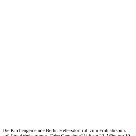
Die Kirchengemeinde Berlin-Hellersdorf ruft zum Frühjahrsputz
auf. Ihre Arbeitsgruppe „Faire Gemeinde“ lädt am 22. März um 10