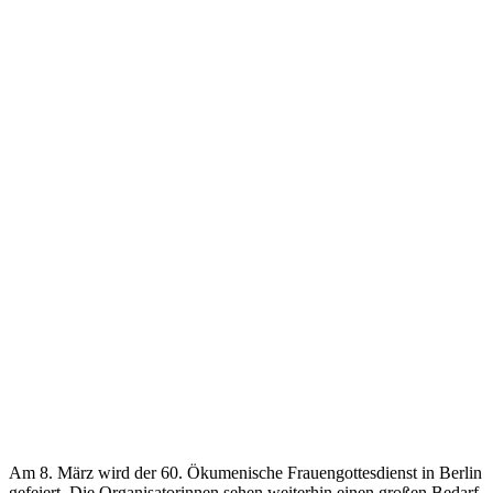
Am 8. März wird der 60. Ökumenische Frauengottesdienst in Berlin
gefeiert. Die Organisatorinnen sehen weiterhin einen großen Bedarf,