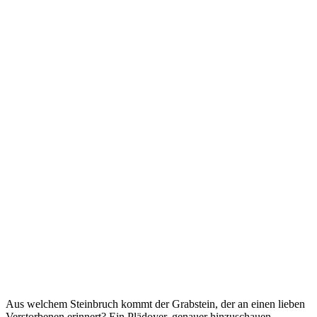
Aus welchem Steinbruch kommt der Grabstein, der an einen lieben
Verstorbenen erinnert? Ein Plädoyer, genauer hinzuschauen.