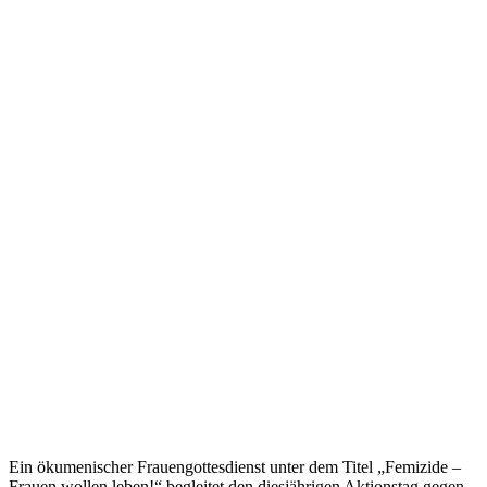
Ein ökumenischer Frauengottesdienst unter dem Titel „Femizide –
Frauen wollen leben!“ begleitet den diesjährigen Aktionstag gegen