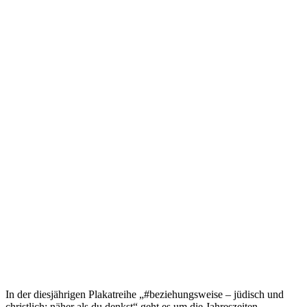
In der diesjährigen Plakatreihe „#beziehungsweise – jüdisch und
christlich: näher als du denkst“ geht es um die Jahreszeiten.