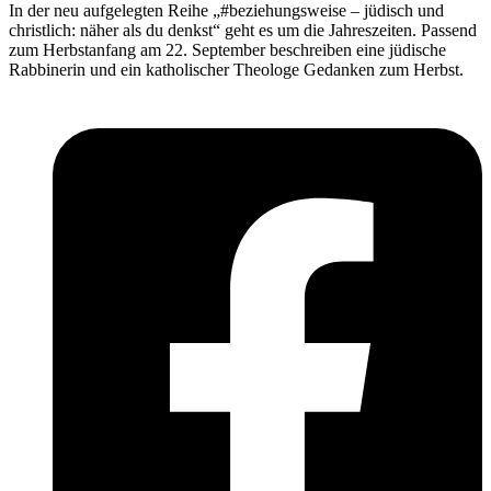
In der neu aufgelegten Reihe „#beziehungsweise – jüdisch und
christlich: näher als du denkst“ geht es um die Jahreszeiten. Passend
zum Herbstanfang am 22. September beschreiben eine jüdische
Rabbinerin und ein katholischer Theologe Gedanken zum Herbst.