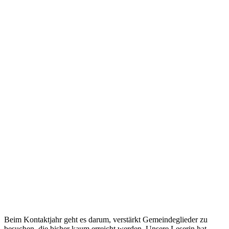
Beim Kontaktjahr geht es darum, verstärkt Gemeindeglieder zu
besuchen, die bisher kaum erreicht werden. Unsere Leserin hat