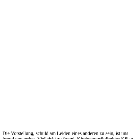
Die Vorstellung, schuld am Leiden eines anderen zu sein, ist uns
fremd geworden. Vielleicht zu fremd. Kirchenmusikdirektor Kilian