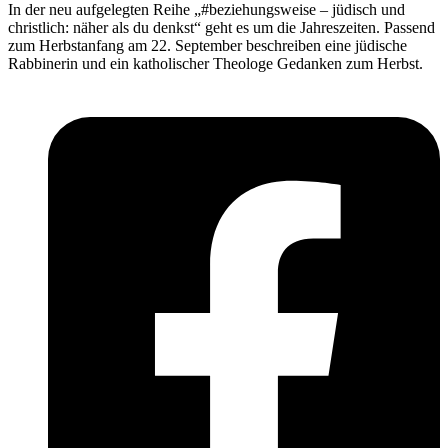
In der neu aufgelegten Reihe „#beziehungsweise – jüdisch und
christlich: näher als du denkst“ geht es um die Jahreszeiten. Passend
zum Herbstanfang am 22. September beschreiben eine jüdische
Rabbinerin und ein katholischer Theologe Gedanken zum Herbst.