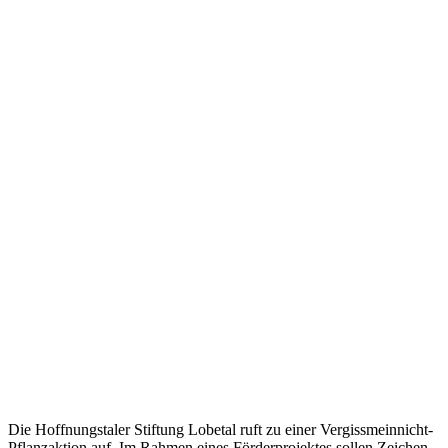
Die Hoffnungstaler Stiftung Lobetal ruft zu einer Vergissmeinnicht-
Pflanz­aktion auf. Im Rahmen eines Förderprojektes sollen Zeichen