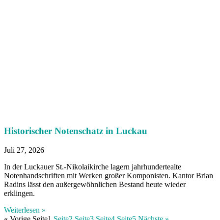
Historischer Notenschatz in Luckau
Juli 27, 2026
In der Luckauer St.-Nikolaikirche lagern jahrhundertealte
Notenhandschriften mit Werken großer Komponisten. Kantor Brian
Radins lässt den außergewöhnlichen Bestand heute wieder
erklingen.
Weiterlesen »
« Vorige
Seite
1
Seite
2
Seite
3
Seite
4
Seite
5
Nächste »