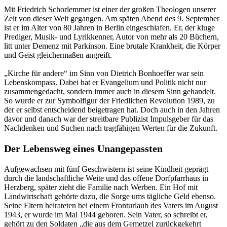
Mit Friedrich Schorlemmer ist einer der großen Theologen unserer
Zeit von dieser Welt gegangen. Am späten Abend des 9. September
ist er im Alter von 80 Jahren in Berlin eingeschlafen. Er, der kluge
Prediger, Musik- und Lyrikkenner, Autor von mehr als 20 Büchern,
litt unter Demenz mit Parkinson. Eine brutale Krankheit, die Körper
und Geist gleichermaßen angreift.
„Kirche für andere“ im Sinn von Dietrich Bonhoeffer war sein
Lebenskompass. Dabei hat er Evangelium und Politik nicht nur
zusammengedacht, sondern immer auch in diesem Sinn gehandelt.
So wurde er zur Symbolfigur der Friedlichen Revolution 1989, zu
der er selbst entscheidend beigetragen hat. Doch auch in den Jahren
davor und danach war der streitbare Publizist Impulsgeber für das
Nachdenken und Suchen nach tragfähigen Werten für die Zukunft.
Der Lebensweg eines Unangepassten
Aufgewachsen mit fünf Geschwistern ist seine Kindheit geprägt
durch die landschaftliche Weite und das offene Dorfpfarrhaus in
Herzberg, später zieht die Familie nach Werben. Ein Hof mit
Landwirtschaft gehörte dazu, die Sorge ums tägliche Geld ebenso.
Seine Eltern heirateten bei einem Fronturlaub des Vaters im August
1943, er wurde im Mai 1944 geboren. Sein Vater, so schreibt er,
gehört zu den Soldaten „die aus dem Gemetzel zurückgekehrt