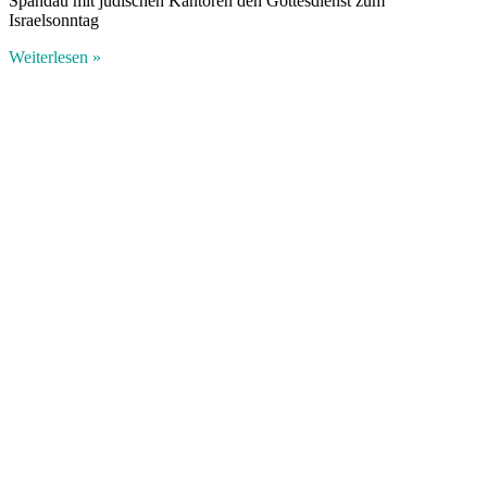
Spandau mit jüdischen Kantoren den Gottesdienst zum
Israelsonntag
Weiterlesen »