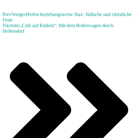
Prev
Voriger
Herbst beziehungsweise Stav: Jüdische und christliche
Feste
Nächster
„Café auf Rädern“: Mit dem Bollerwagen durch
Hellersdorf