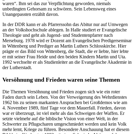
waren“. Ihm sei das zur Verpflichtung geworden, niemals
unbedingten Gehorsam zu schwören. Sein Lebensweg eines
Unangepassten erzählt davon.
In der DDR kann er als Pfarrerssohn das Abitur nur auf Umwegen
an der Volkshochschule ablegen. In Halle studiert er Evangelische
Theologie und geht als Jugend- und Studentenpfarrer nach
Merseburg. 1978 wird er Dozent am Evangelischen Predigerseminar
in Wittenberg und Prediger an Martin Luthers Schlosskirche. Hier
prägte er das Bild von Wittenberg, die Stadt, die er liebte, hier lebte
er mit seiner Frau Heide und den beiden Kindern Martin und Uta.
1992 wechselte er als Studienleiter an die Evangelische Akademie in
der Lutherstadt.
Versöhnung und Frieden waren seine Themen
Die Themen Versöhnung und Frieden zogen sich wie ein roter
Faden durch sein Leben. Von der Verweigerung des Wehrdienstes
1962 bis zu seinen markanten Ansprachen bei Großdemos wie am
4. November 1989, fünf Tage vor dem Mauerfall. Frieden, davon
war er überzeugt, ist viel mehr als das Schweigen der Waffen. Er
setzte vielmehr auf die biblische Vision von einer Welt, in der
Schwerter zu Pflugscharen umgeschmiedet werden und kein Volk
mehr lernt, Kriege zu führen. Besondere Anschauung hat er diesem