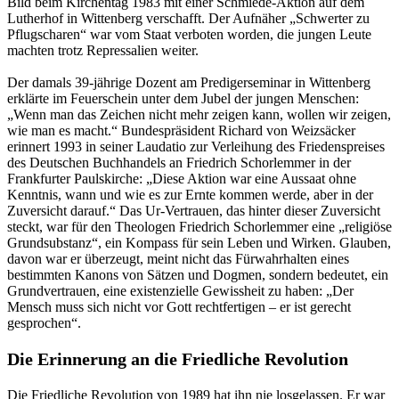
Bild beim Kirchentag 1983 mit einer Schmiede-Aktion auf dem
Lutherhof in Wittenberg verschafft. Der Aufnäher „Schwerter zu
Pflugscharen“ war vom Staat verboten worden, die jungen Leute
machten trotz Repressalien weiter.
Der damals 39-jährige Dozent am Predigerseminar in Wittenberg
erklärte im Feuerschein unter dem Jubel der jungen Menschen:
„Wenn man das Zeichen nicht mehr zeigen kann, wollen wir zeigen,
wie man es macht.“ Bundespräsident Richard von Weizsäcker
erinnert 1993 in seiner Laudatio zur Verleihung des Friedenspreises
des Deutschen Buchhandels an Friedrich Schorlemmer in der
Frankfurter Paulskirche: „Diese Aktion war eine Aussaat ohne
Kenntnis, wann und wie es zur Ernte kommen werde, aber in der
Zuversicht darauf.“ Das Ur-Vertrauen, das hinter dieser Zuversicht
steckt, war für den Theologen Friedrich Schorlemmer eine „religiöse
Grundsubstanz“, ein Kompass für sein Leben und Wirken. Glauben,
davon war er überzeugt, meint nicht das Fürwahrhalten eines
bestimmten Kanons von Sätzen und Dogmen, sondern bedeutet, ein
Grundvertrauen, eine existenzielle Gewissheit zu haben: „Der
Mensch muss sich nicht vor Gott rechtfertigen – er ist gerecht
gesprochen“.
Die Erinnerung an die Friedliche Revolution
Die Friedliche Revolution von 1989 hat ihn nie losgelassen. Er war