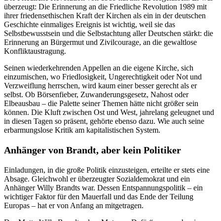
überzeugt: Die Erinnerung an die Friedliche Revolution 1989 mit
ihrer friedensethischen Kraft der Kirchen als ein in der deutschen
Geschichte einmaliges Ereignis ist wichtig, weil sie das
Selbstbewusstsein und die Selbstachtung aller Deutschen stärkt: die
Erinnerung an Bürgermut und Zivilcourage, an die gewaltlose
Konfliktaustragung.
Seinen wiederkehrenden Appellen an die eigene Kirche, sich
einzumischen, wo Friedlosigkeit, Ungerechtigkeit oder Not und
Verzweiflung herrschen, wird kaum einer besser gerecht als er
selbst. Ob Börsenfieber, Zuwanderungsgesetz, Nahost oder
Elbeausbau – die Palette seiner Themen hätte nicht größer sein
können. Die Kluft zwischen Ost und West, jahrelang geleugnet und
in diesen Tagen so präsent, gehörte ebenso dazu. Wie auch seine
erbarmungslose Kritik am kapitalistischen System.
Anhänger von Brandt, aber kein Politiker
Einladungen, in die große Politik einzusteigen, erteilte er stets eine
Absage. Gleichwohl er überzeugter Sozialdemokrat und ein
Anhänger Willy Brandts war. Dessen Entspannungspolitik – ein
wichtiger Faktor für den Mauerfall und das Ende der Teilung
Europas – hat er von Anfang an mitgetragen.