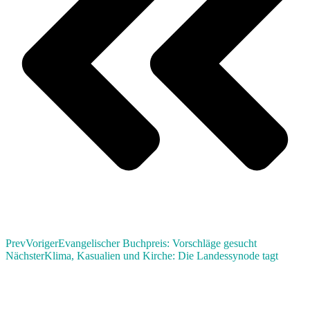
Prev
Voriger
Evangelischer Buchpreis: Vorschläge gesucht
Nächster
Klima, Kasualien und Kirche: Die Landessynode tagt