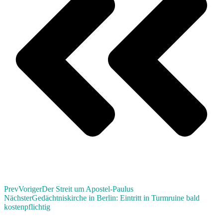
Prev
Voriger
Der Streit um Apostel-Paulus
Nächster
Gedächtniskirche in Berlin: Eintritt in Turmruine bald
kostenpflichtig