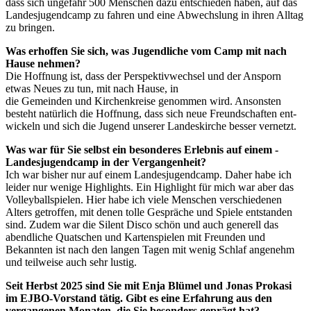
dass sich ungefähr 500 Menschen dazu entschieden haben, auf das
Landesjugendcamp zu fahren und eine Abwechslung in ihren Alltag
zu bringen.
Was erhoffen Sie sich, was Jugendliche vom Camp mit nach
Hause nehmen?
Die Hoffnung ist, dass der Perspektivwechsel und der Ansporn
etwas Neues zu tun, mit nach Hause, in
die Gemeinden und Kirchenkreise genommen wird. Ansonsten
besteht natürlich die Hoffnung, dass sich neue Freundschaften ent­
wickeln und sich die Jugend unserer Landeskirche besser vernetzt.
Was war für Sie selbst ein besonderes Erlebnis auf einem ­
Landesjugendcamp in der Vergangenheit?
Ich war bisher nur auf einem Landesjugendcamp. Daher habe ich
leider nur wenige Highlights. Ein Highlight für mich war aber das
Volleyballspielen. Hier habe ich viele Menschen verschiedenen
Alters getroffen, mit denen tolle Gespräche und Spiele entstanden
sind. Zudem war die Silent Disco schön und auch generell das
abendliche Quatschen und Kartenspielen mit Freunden und
Bekannten ist nach den langen Tagen mit wenig Schlaf angenehm
und teilweise auch sehr lustig.
Seit Herbst 2025 sind Sie mit Enja Blümel und Jonas Prokasi
im EJBO-Vorstand tätig. Gibt es eine Erfahrung aus den
vergangenen Monaten, die Sie besonders geprägt hat?