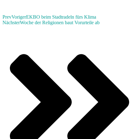
Prev
Voriger
EKBO beim Stadtradeln fürs Klima
Nächster
Woche der Religionen baut Vorurteile ab