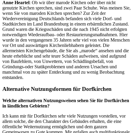
Anne Heartel
: Ob wir über marode Kirchen oder über nicht
genutzte Kirchen sprechen, sind zwei Paar Schuhe. Was meinen Sie,
wenn Sie von maroden Kirchen sprechen? Zur Zeit der
Wiedervereinigung Deutschlands befanden sich viele Dorf- und
Stadtkirchen im Land Brandenburg in einem erbärmlichen Zustand.
Grund waren die Kriegsschäden und die nach 1945 nicht erfolgten
notwendigen Wiederaufbau- oder Restaurierungsmaßnahmen. Hier
wurde in den vergangenen 35 Jahren sehr viel von vielen Menschen
vor Ort und auswärtigen Kirchenliebhabern geleistet. Die
allermeisten Kirchengebäude, die Sie als „marode“ ansehen und die
heute erhebliche und sehr teure Schäden aufweisen, sind aufgrund
von Baufehlern, von Unwettern, von Schädlingsbefall, von
Gründungs-oder Statikproblemen und anderen Ursachen und
manchmal von zu später Entdeckung und zu wenig Beobachtung
entstanden.
Alternative Nutzungsformen für Dorfkirchen
Welche alternativen Nutzungsweisen sehen Sie für Dorfkirchen
in ländlichen Gebieten?
Ich kann mir für Dorfkirchen sehr viele Nutzungen vorstellen, vor
allem solche, die den Charakter des Gebäudes erhalten, die eine
öffentliche Weiternutzung ermöglichen und dem ganzen
Gemeinwesen zu Gute kommen. Mir gefallen auch multifunktionale