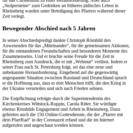
für das Christentum zu einer Herausforderung. Aber auch
„Stolpersteine“ zum Gedenken an früheres jüdisches Leben in
Rheinsberg wurden unter Beteiligung des Pfarrers während dieser
Zeit verlegt.
Bewegender Abschied nach 5 Jahren
In seiner Abschiedspredigt dankte Christoph Römhild den
Anwesenden für das „Miteinander“, für die gemeinsamen Aktionen,
für die entstandenen Freundschaften und besonderen Momente des
Zusammenseins. Und er brachte seine Freude für die Zeit in
Rheinsberg zum Ausdruck, die er mit „Wehmut“ verlässt. Indem er
seiner Frau nach St. Petersburg folgt, sei das eine neue und
unbekannte Herausforderung. Eingehend auf die gegenwärtig
angespannte Situation zwischen Russland und Deutschland sprach
er die Hoffnung aus, dass er dort Menschen trifft, die den Krieg in
der Ukraine verurteilen und sich nach Frieden sehnen.
Die Entpflichtung erfolgte durch die Superintendentin des
Kirchenkreises Wittstock-Ruppin, Carola Ritter. Sie würdigte
ebenso Römhilds Engagement und Arbeit in Rheinsberg. Dazu
gehörten auch die 150 Online-Gottesdienste, die der „Pfarrer mit
dem PfarrRad“ in der Coronazeit erfand und die im Internet
aufgerufen und angeschaut werden können.