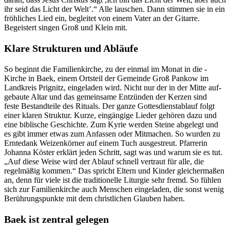
ihr seid das Licht der Welt’.“ Alle lauschen. Dann stimmen sie in ein
fröhliches Lied ein, begleitet von einem Vater an der Gitarre.
Begeistert singen Groß und Klein mit.
Klare Strukturen und Abläufe
So beginnt die Familienkirche, zu der einmal im Monat in die ­
Kirche in Baek, einem Ortsteil der Gemeinde Groß Pankow im
Landkreis Prignitz, eingeladen wird. Nicht nur der in der Mitte auf­
gebaute Altar und das gemeinsame Entzünden der Kerzen sind
feste ­Bestandteile des Rituals. Der ganze Gottesdienstablauf folgt
einer ­klaren Struktur. Kurze, eingängige Lieder gehören dazu und
eine bib­lische Geschichte. Zum Kyrie werden Steine abgelegt und
es gibt immer etwas zum Anfassen oder Mitmachen. So wurden zu
Erntedank Weizenkörner auf einem Tuch ausgestreut. Pfarrerin
Johanna ­Köster erklärt jeden Schritt, sagt was und warum sie es tut.
„Auf ­diese Weise wird der Ablauf schnell vertraut für alle, die
regelmäßig kommen.“ Das spricht Eltern und Kinder gleichermaßen
an, denn für viele ist die traditionelle Liturgie sehr fremd. So fühlen
sich zur Familienkirche auch Menschen ein­­ge­laden, die sonst wenig
Berührungspunkte mit dem christlichen ­Glauben haben.
Baek ist zentral gelegen