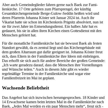
Aber auch Gemeindeglieder ­fahren gerne nach Baek zur Fami­
lienkirche. 17 Orte gehören zum Pfarrsprengel, der künftig
Gesamtkirchengemeinde Berge-Gulow-Seddin heißen wird und
deren ­Pfarrerin Johanna Köster seit Januar 2024 ist. Auch ihr
Vikariat hatte sie schon im Kirchenkreis Prignitz absolviert, nun ist
sie für zwei Jahre im Entsendungsdienst. Ein halbes Jahr hat es
gedauert, bis sie in allen ihren Kirchen einen Gottesdienst mit den
Menschen gefeiert hat.
Für die monatliche Familien­kirche hat sie bewusst Baek als­ ­festen
Standort gewählt, da es zentral liegt und das Kirchengebäude mit
dem großen Altarraum gut ­dafür geeignet ist. Johanna Köster freut
sich, dass Eltern in der ­Familienkirche ihre Ideen mit einbringen.
Das erhofft sie sich auch für andere Bereiche der großen ­Gemeinde:
„Ich warte geradezu ­darauf, dass die Menschen ihre ­Vorstellungen
und Wünsche teilen.“ Auch in diesem Jahr gibt es wieder
regelmäßige Termine in der Familienkirche und sogar eine
Familienfreizeit im Mai ist geplant.
Wachsende Beliebtheit
Das Angebot hat sich inzwischen herumgesprochen. 18 Kinder und
14 Erwachsene kamen beim letzten Mal in die Familienkirche nach
Baek. „Jedes Mal werden es ein paar Menschen mehr“, freut sich ­