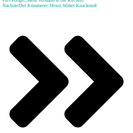
Prev
Voriger
„Mehr Verstand in die Kirchen!“
Nächster
Der Kümmerer: Heinz-Walter Knackmuß