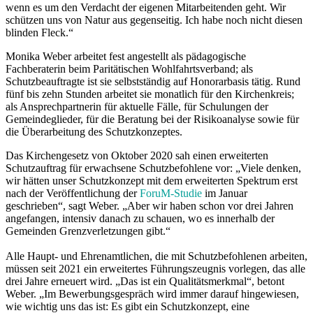
wenn es um den Verdacht der eigenen Mitarbeitenden geht. Wir
schützen uns von Natur aus gegenseitig. Ich habe noch nicht diesen
blinden Fleck.“
Monika Weber arbeitet fest angestellt als pädagogische
Fachberaterin beim Paritätischen Wohlfahrtsverband; als
Schutzbeauftragte ist sie selbstständig auf Honorarbasis tätig. Rund
fünf bis zehn Stunden arbeitet sie monatlich für den Kirchenkreis;
als Ansprechpartnerin für aktuelle Fälle, für Schulungen der
Gemeindeglieder, für die Beratung bei der Risikoanalyse sowie für
die Überarbeitung des Schutzkonzeptes.
Das Kirchengesetz von Oktober 2020 sah einen erweiterten
Schutzauftrag für erwachsene Schutzbefohlene vor: „Viele denken,
wir hätten unser Schutzkonzept mit dem erweiterten Spektrum erst
nach der Veröffentlichung der
ForuM-Studie
im Januar
geschrieben“, sagt Weber. „Aber wir haben schon vor drei Jahren
angefangen, intensiv danach zu schauen, wo es innerhalb der
Gemeinden Grenzverletzungen gibt.“
Alle Haupt- und Ehrenamtlichen, die mit Schutzbefohlenen arbeiten,
müssen seit 2021 ein erweitertes Führungszeugnis vorlegen, das alle
drei Jahre erneuert wird. „Das ist ein Qualitätsmerkmal“, betont
Weber. „Im Bewerbungsgespräch wird immer darauf hingewiesen,
wie wichtig uns das ist: Es gibt ein Schutzkonzept, eine