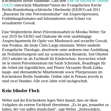
Kirchenkreis Berlin Stadtmitte. Laut dem
Amt für kirchliche Dienste
(AKD)
entwickeln Mitarbeiter*innen der Evangelischen Kirche
Berlin-Brandenburg-schlesische Oberlausitz (EKBO) seit 2011
„Bausteine für eine Präventionskultur“ mit Ansprechpersonen,
Fortbildungsformaten und Informationen zum Schutz vor
sexualisierter Gewalt.
Eine Wegbereiterin dieser Präventionsarbeit ist Monika Weber: Sie
war 2019 für EKBO und Diakonie die erste unabhängige
Ansprechpartnerin für Opfer von Missbrauch und sexueller Gewalt,
eine Position, die heute Chris Lange einnimmt. Weber studierte
Evangelische Theologie, absolvierte unter anderem eine Ausbildung
als Notfallseelsorgerin und zur systemischen Beraterin. Seit Oktober
2013 arbeitet sie als Fachkraft für Kinderschutz. Inzwischen schult
sie in einem Präventionsteam mit Sarah Schromek, Beauftragte für
die Arbeit mit Jugendlichen, und Pfarrer Alexander Brodt-Zabka
haupt- und ehrenamtliche Mitarbeitende sowie Pfarrpersonen im
Kirchenkreis Berlin Stadtmitte. Online oder in Präsenz jeweils in
rund zwei Stunden. Alle zwei Jahre wird nachgeschult.
Kein blinder Fleck
Weber und der Kirchenkreis legen Wert darauf, dass sie diese
Aufgaben als externe Fachkraft übernimmt. „Es ist gut, jemanden zu
haben, der von außen draufschaut“, sagt Weber. „Insbesondere,