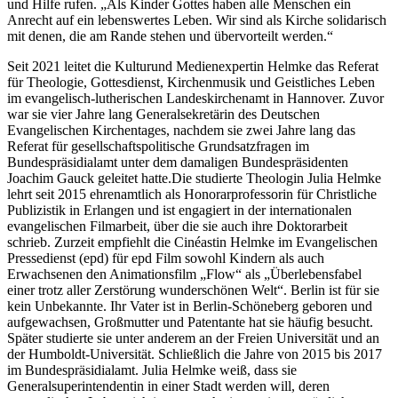
und Hilfe rufen. „Als Kinder Gottes haben alle Menschen ein
Anrecht auf ein lebenswertes Leben. Wir sind als Kirche solidarisch
mit denen, die am Rande stehen und übervorteilt werden.“
Seit 2021 leitet die Kulturund Medienexpertin Helmke das Referat
für Theologie, Gottesdienst, Kirchenmusik und Geistliches Leben
im evangelisch-lutherischen Landeskirchenamt in Hannover. Zuvor
war sie vier Jahre lang Generalsekretärin des Deutschen
Evangelischen Kirchentages, nachdem sie zwei Jahre lang das
Referat für gesellschaftspolitische Grundsatzfragen im
Bundespräsidialamt unter dem damaligen Bundespräsidenten
Joachim Gauck geleitet hatte.Die studierte Theologin Julia Helmke
lehrt seit 2015 ehrenamtlich als Honorarprofessorin für Christliche
Publizistik in Erlangen und ist engagiert in der internationalen
evangelischen Filmarbeit, über die sie auch ihre Doktorarbeit
schrieb. Zurzeit empfiehlt die Cinéastin Helmke im Evangelischen
Pressedienst (epd) für epd Film sowohl Kindern als auch
Erwachsenen den Animationsfilm „Flow“ als „Überlebensfabel
einer trotz aller Zerstörung wunderschönen Welt“. Berlin ist für sie
kein Unbekannte. Ihr Vater ist in Berlin-Schöneberg geboren und
aufgewachsen, Großmutter und Patentante hat sie häufig besucht.
Später studierte sie unter anderem an der Freien Universität und an
der Humboldt-Universität. Schließlich die Jahre von 2015 bis 2017
im Bundespräsidialamt. Julia Helmke weiß, dass sie
Generalsuperintendentin in einer Stadt werden will, deren