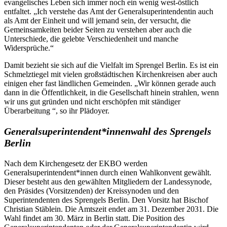
evangelisches Leben sich immer noch ein wenig west-östlich
entfaltet. „Ich verstehe das Amt der Generalsuperintendentin auch
als Amt der Einheit und will jemand sein, der versucht, die
Gemeinsamkeiten beider Seiten zu verstehen aber auch die
Unterschiede, die gelebte Verschiedenheit und manche
Widersprüche.“
Damit bezieht sie sich auf die Vielfalt im Sprengel Berlin. Es ist ein
Schmelztiegel mit vielen großstädtischen Kirchenkreisen aber auch
einigen eher fast ländlichen Gemeinden. „Wir können gerade auch
dann in die Öffentlichkeit, in die Gesellschaft hinein strahlen, wenn
wir uns gut gründen und nicht erschöpfen mit ständiger
Überarbeitung “, so ihr Plädoyer.
Generalsuperintendent*innenwahl des Sprengels
Berlin
Nach dem Kirchengesetz der EKBO werden
Generalsuperintendent*innen durch einen Wahlkonvent gewählt.
Dieser besteht aus den gewählten Mitgliedern der Landessynode,
den Präsides (Vorsitzenden) der Kreissynoden und den
Superintendenten des Sprengels Berlin. Den Vorsitz hat Bischof
Christian Stäblein. Die Amtszeit endet am 31. Dezember 2031. Die
Wahl findet am 30. März in Berlin statt. Die Position des