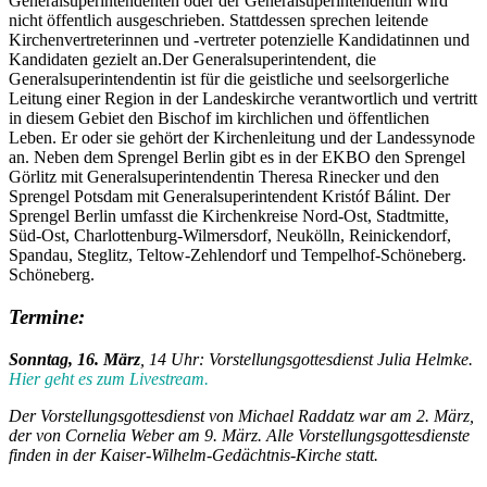
Generalsuperintendenten oder der Generalsuperintendentin wird
nicht öffentlich ausgeschrieben. Stattdessen sprechen leitende
Kirchenvertreterinnen und -vertreter potenzielle Kandidatinnen und
Kandidaten gezielt an.Der Generalsuperintendent, die
Generalsuperintendentin ist für die geistliche und seelsorgerliche
Leitung einer Region in der Landeskirche verantwortlich und vertritt
in diesem Gebiet den Bischof im kirchlichen und öffentlichen
Leben. Er oder sie gehört der Kirchenleitung und der Landessynode
an. Neben dem Sprengel Berlin gibt es in der EKBO den Sprengel
Görlitz mit Generalsuperintendentin Theresa Rinecker und den
Sprengel Potsdam mit Generalsuperintendent Kristóf Bálint. Der
Sprengel Berlin umfasst die Kirchenkreise Nord-Ost, Stadtmitte,
Süd-Ost, Charlottenburg-Wilmersdorf, Neukölln, Reinickendorf,
Spandau, Steglitz, Teltow-Zehlendorf und Tempelhof-Schöneberg.
Schöneberg.
Termine:
Sonntag, 16. März
, 14 Uhr: Vorstellungsgottesdienst Julia Helmke.
Hier geht es zum Livestream.
Der Vorstellungsgottesdienst von Michael Raddatz war am 2. März,
der von Cornelia Weber am 9. März. Alle Vorstellungsgottesdienste
finden in der Kaiser-Wilhelm-Gedächtnis-Kirche statt.