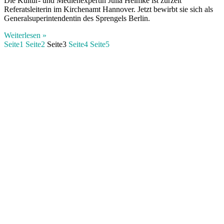
Die Kultur- und Medienexpertin Julia Helmke ist zurzeit
Referatsleiterin im Kirchenamt Hannover. Jetzt bewirbt sie sich als
Generalsuperintendentin des Sprengels Berlin.
Weiterlesen »
Seite
1
Seite
2
Seite
3
Seite
4
Seite
5