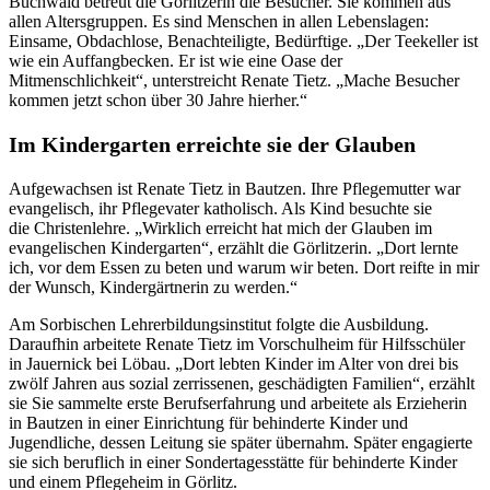
Buchwald betreut die Görlitzerin die Besucher. Sie kommen aus
allen Altersgruppen. Es sind Menschen in allen Lebenslagen:
Einsame, Obdachlose, Benachteiligte, Bedürftige. „Der Teekeller ist
wie ein Auffangbecken. Er ist wie eine Oase der
Mitmenschlichkeit“, unterstreicht Renate Tietz. „Mache Besucher
kommen jetzt schon über 30 Jahre hierher.“
Im Kindergarten erreichte sie der Glauben
Aufgewachsen ist Renate Tietz in Bautzen. Ihre Pflegemutter war
evangelisch, ihr Pflegevater katholisch. Als Kind besuchte sie
die Christenlehre. „Wirklich erreicht hat mich der Glauben im
evangelischen Kindergarten“, erzählt die Görlitzerin. „Dort lernte
ich, vor dem Essen zu beten und warum wir beten. Dort reifte in mir
der Wunsch, Kindergärtnerin zu werden.“
Am Sorbischen Lehrerbildungsinstitut folgte die Ausbildung.
Daraufhin arbeitete Renate Tietz im Vorschulheim für Hilfsschüler
in Jauernick bei Löbau. „Dort lebten Kinder im Alter von drei bis
zwölf Jahren aus sozial zerrissenen, geschädigten Familien“, erzählt
sie Sie sammelte erste Berufserfahrung und arbeitete als Erzieherin
in Bautzen in einer Einrichtung für behinderte Kinder und
Jugendliche, dessen Leitung sie später übernahm. Später engagierte
sie sich beruflich in einer Sondertagesstätte für behinderte Kinder
und einem Pflegeheim in Görlitz.