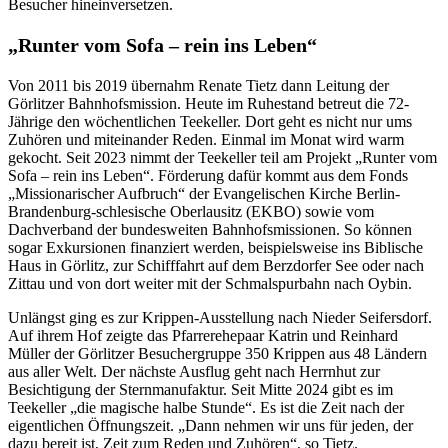
Besucher hineinversetzen.
„Runter vom Sofa – rein ins Leben“
Von 2011 bis 2019 übernahm Renate Tietz dann Leitung der
Görlitzer Bahnhofsmission. Heute im Ruhestand betreut die 72-
Jährige den wöchentlichen Teekeller. Dort geht es nicht nur ums
Zuhören und miteinander Reden. Einmal im Monat wird warm
gekocht. Seit 2023 nimmt der Teekeller teil am Projekt „Runter vom
Sofa – rein ins Leben“. Förderung dafür kommt aus dem Fonds
„Missionarischer Aufbruch“ der Evangelischen Kirche Berlin-
Brandenburg-schlesische Oberlausitz (EKBO) sowie vom
Dachverband der bundesweiten Bahnhofsmissionen. So können
sogar Exkursionen finanziert werden, beispielsweise ins Biblische
Haus in Görlitz, zur Schifffahrt auf dem Berzdorfer See oder nach
Zittau und von dort weiter mit der Schmalspurbahn nach Oybin.
Unlängst ging es zur Krippen-Ausstellung nach Nieder Seifersdorf.
Auf ihrem Hof zeigte das Pfarrerehepaar Katrin und Reinhard
Müller der Görlitzer Besuchergruppe 350 Krippen aus 48 Ländern
aus aller Welt. Der nächste Ausflug geht nach Herrnhut zur
Besichtigung der Sternmanufaktur. Seit Mitte 2024 gibt es im
Teekeller „die magische halbe Stunde“. Es ist die Zeit nach der
eigentlichen Öffnungszeit. „Dann nehmen wir uns für jeden, der
dazu bereit ist, Zeit zum Reden und Zuhören“, so Tietz.