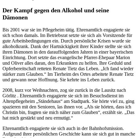
Der Kampf gegen den Alkohol und seine
Dämonen
Bis 2001 war sie im Pflegeheim tätig. Ehrenamtlich engagierte sie
sich schon damals. Im Betriebsrat setzte sie sich als Vorsitzende für
gute Arbeitsbedingungen ein. Durch persönliche Krisen wurde sie
alkoholkrank. Dank der Hartnäckigkeit ihrer Kinder stellte sie sich
ihren Dämonen in den darauffolgenden Jahren in einer bayerischen
Einrichtung. Dort setzte das evangelische Pfarrer-Ehepaar Marion
und Oliver alles daran, den Erkrankten zu helfen. Ihre Geduld und
Opferbereitschaft retteten Renate Tietz das Leben. „Ich fand wieder
stärker zum Glauben.“ Im Tierheim des Ortes arbeitete Renate Tietz
und gewann neue Hoffnung. Sie kehrte ins Leben zurück.
2008, kurz vor Weihnachten, zog sie zurück in die Lausitz nach
Görlitz . Ehrenamtlich engagierte sie sich im Besuchsdienst im
Altenpflegeheim „Ständehaus“ am Stadtpark. Sie hörte viel zu, ging
spazieren mit den Senioren, las ihnen vor. „Als sie hörten, dass ich
Christin bin, fragten sie mich näher zum Glauben“, erzählt sie. „Das
hat mich gestärkt und neu ermutigt.“
Ehrenamtlich engagierte sie sich auch in der Bahnhofsmission.
Aufgrund ihrer persönlichen Geschichte kann sie sich gut in manche